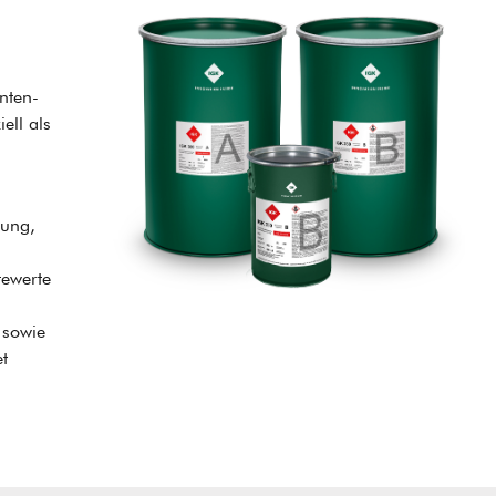
nten-
ell als
tung,
ewerte
 sowie
t